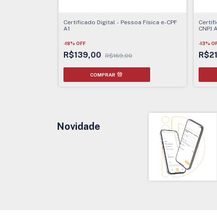
Certificado Digital - Pessoa Física e-CPF
Certif
A1
CNPJ A
-
18
%
OFF
-
13
%
O
R$139,00
R$2
R$169,00
Novidade