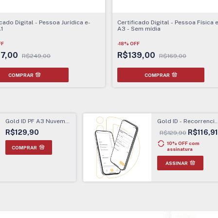
icado Digital - Pessoa Jurídica e-
Certificado Digital - Pessoa Física 
1
A3 - Sem mídia
FF
-
18
%
OFF
17,00
R$139,00
R$249,00
R$169,00
COMPRAR
Gold ID PF A3 Nuvem -
Gold ID - Recorrencia
1 ANO
Anual
R$129,90
R$116,91
R$129,90
10% OFF
com
assinatura
ASSINAR